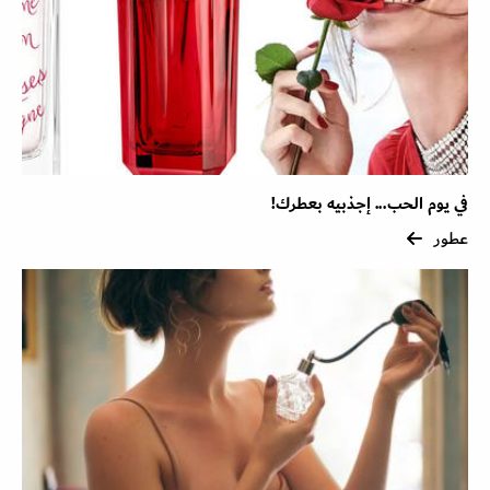
في يوم الحب... إجذبيه بعطرك!
عطور