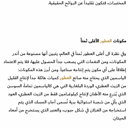
المختبرات، فتكون تقليداً عن الروائح الحقيقية.
مكونات
العطور
الأغلى ثمناً
وفي نظرة الى أغلى العطور ثمناً في العالم، يتبين أنها مصنوعة من أندر
المكونات، ومن النغمات التي يصعب جداً الحصول عليها، فلا يتم الاعتماد
إطلاقاً على أي مكون يتم إنتاجه صناعياً. ومن أبرز هذه المكونات:
الياسمين الذي يحتاج منه صانع
العطور
كميات هائلة جداً لإنتاج القليل
من الزيت العطري، الوردة البلغارية التي هي كالياسمين تماماً، السوسن
الذي يُزرع منه الأطنان لإنتاج كيلوغرامين فقط من الزيت العطري، العود
الذي يأتي من شجرة استوائية برية تُسمى آجار، المسك الذي يتم
استخراجه من الغزلان في شكل حبوب، والعنبر الذي يستخرج من أمعاء
الحيتان.