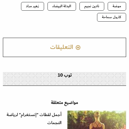
موضة
نادين نجيم
البدلة البيضاء
زهير مراد
كارول سماحة
التعليقات
توب 10
مواضيع متعلقة
أجمل لقطات "إنستغرام" لرياضة
النجمات