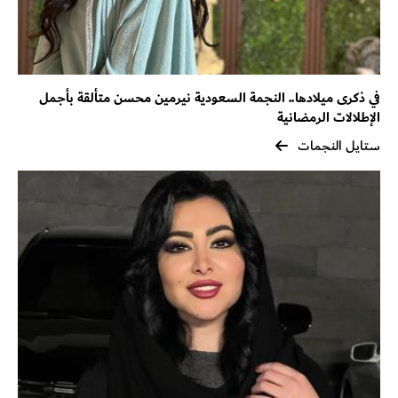
في ذكرى ميلادها.. النجمة السعودية نيرمين محسن متألقة بأجمل
الإطلالات الرمضانية
ستايل النجمات