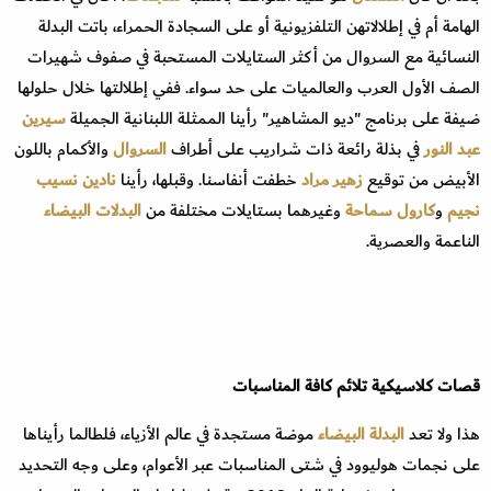
الهامة أم في إطلالاتهن التلفزيونية أو على السجادة الحمراء، باتت البدلة
النسائية مع السروال من أكثر الستايلات المستحبة في صفوف شهيرات
الصف الأول العرب والعالميات على حد سواء. ففي إطلالتها خلال حلولها
ضيفة على برنامج "ديو المشاهير" رأينا الممثلة اللبنانية الجميلة
سيرين
عبد النور
في بذلة رائعة ذات شراريب على أطراف
السروال
والأكمام باللون
الأبيض من توقيع
زهير مراد
خطفت أنفاسنا. وقبلها، رأينا
نادين نسيب
نجيم
و
كارول سماحة
وغيرهما بستايلات مختلفة من
البدلات البيضاء
الناعمة والعصرية.
قصات كلاسيكية تلائم كافة المناسبات
هذا ولا تعد
البدلة البيضاء
موضة مستجدة في عالم الأزياء، فلطالما رأيناها
على نجمات هوليوود في شتى المناسبات عبر الأعوام، وعلى وجه التحديد