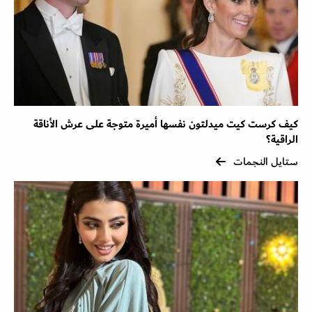
كيف كرست كيت ميدلتون نفسها أميرة متوجة على عرش الأناقة
الراقية؟
ستايل النجمات