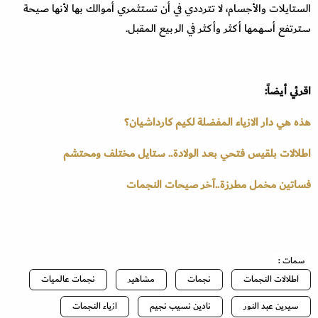
الستايلات والأجسام، لا تترددي في أن تستثمري أموالك بها لأنها صيحة
سترتفع أسهمها أكثر وأكثر في الربيع المقبل.
اقرئي أيضاً:
هذه هي دار الازياء المفضلة لكيم كارداشيان؟
اطلالات بلقيس فتحي بعد الولادة.. ستايل مختلف ومحتشم
فساتين مخمل مطرزة..آخر صيحات النجمات
سمات :
اطلالات النجمات
نجمات
مشاهير
نجمات عالميات
سيرين عبد النور
نادين نسيب نجيم
ازياء النجمات