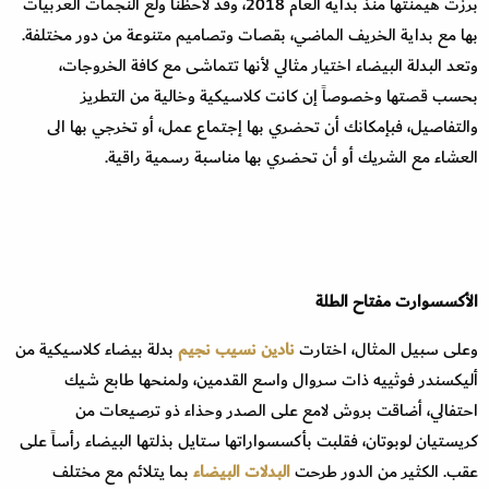
برزت هيمنتها منذ بداية العام 2018، وقد لاحظنا ولع النجمات العربيات
بها مع بداية الخريف الماضي، بقصات وتصاميم متنوعة من دور مختلفة.
وتعد البدلة البيضاء اختيار مثالي لأنها تتماشى مع كافة الخروجات،
بحسب قصتها وخصوصاً إن كانت كلاسيكية وخالية من التطريز
والتفاصيل، فبإمكانك أن تحضري بها إجتماع عمل، أو تخرجي بها الى
العشاء مع الشريك أو أن تحضري بها مناسبة رسمية راقية.
الأكسسوارت مفتاح الطلة
وعلى سبيل المثال، اختارت
نادين نسيب نجيم
بدلة بيضاء كلاسيكية من
أليكسندر فوثييه ذات سروال واسع القدمين، ولمنحها طابع شيك
احتفالي، أضاقت بروش لامع على الصدر وحذاء ذو ترصيعات من
كريستيان لوبوتان، فقلبت بأكسسواراتها ستايل بذلتها البيضاء رأساً على
عقب. الكثير من الدور طرحت
البدلات البيضاء
بما يتلائم مع مختلف