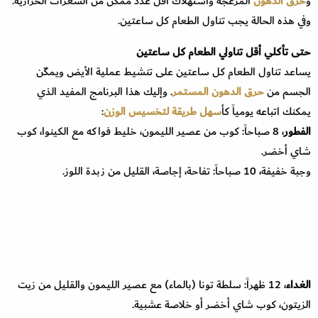
و
حرق الدهون
المزعجة واستهلاك أقل عدد ممكن من السعرات الحرارية.
وفي هذه الحالة يجب تناول الطعام كل ساعتين.
حتى تأكلي أقل تناولي الطعام كل ساعتين
يساعد تناول الطعام كل ساعتين على تنشيط عملية الأيض ويمكّن
الجسم من
حرق الدهون المستمر
. وإليك هذا البرنامج المفيد الذي
يمكنك اتباعه يومياً كأ
سهل طريقة لتخسيس الوزن
:
الفطور
، 8 صباحاً: كوب من عصير الليمون، خليط فواكه مع الكينوا، كوب
شاي أخضر.
وجبة خفيفة، 10 صباحاً: تفاحة، إجاصة، القليل من زبدة اللوز.
الغداء
، 12 ظهراً: سلطة تونا (بالماء) مع عصير الليمون والقليل من زيت
الزيتون، كوب شاي أخضر أو خلاصة عشبية.