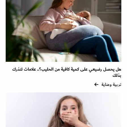
هل يحصل رضيعي على كمية كافية من الحليب؟.. علامات تنذرك
بذلك
تربية وعناية