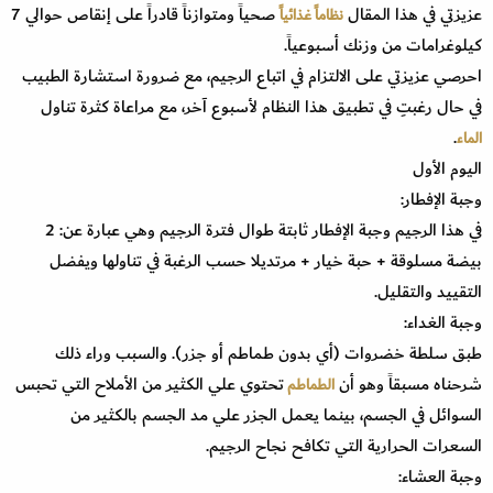
عزيزتي في هذا المقال
صحياً ومتوازناً قادراً على إنقاص حوالي 7
نظاماً غذائياً
كيلوغرامات من وزنك أسبوعياً.
احرصي عزيزتي على الالتزام في اتباع الرجيم، مع ضرورة استشارة الطبيب
في حال رغبتِ في تطبيق هذا النظام لأسبوع آخر، مع مراعاة كثرة تناول
.
الماء
اليوم الأول
وجبة الإفطار:
في هذا الرجيم وجبة الإفطار ثابتة طوال فترة الرجيم وهي عبارة عن: 2
بيضة مسلوقة + حبة خيار + مرتديلا حسب الرغبة في تناولها ويفضل
التقييد والتقليل.
وجبة الغداء:
طبق سلطة خضروات (أي بدون طماطم أو جزر). والسبب وراء ذلك
شرحناه مسبقاً وهو أن
تحتوي علي الكثير من الأملاح التي تحبس
الطماطم
السوائل في الجسم، بينما يعمل الجزر علي مد الجسم بالكثير من
السعرات الحرارية التي تكافح نجاح الرجيم.
وجبة العشاء: