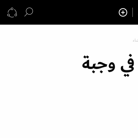
شاء
في وجبة