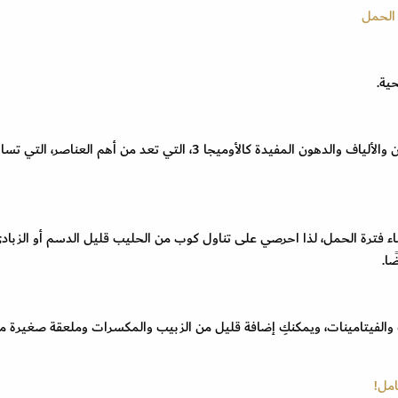
 الحمل
ية.
تحتوي المكسرات على العديد من الفيتامينات والبروتين والألياف والدهون المفيدة كالأوميجا 3، التي تعد من أهم العناص
ثناء فترة الحمل، لذا احرصي على تناول كوب من الحليب قليل الدسم أو الزباد
ا.
اف والفيتامينات، ويمكنكِ إضافة قليل من الزبيب والمكسرات وملعقة صغيرة م
امل!