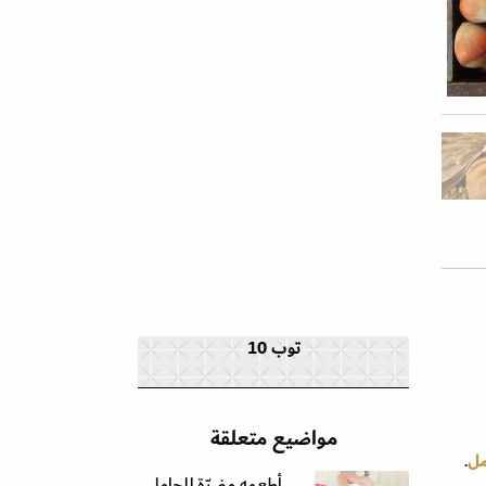
توب 10
مواضيع متعلقة
مل
.
أطعمه مضرّة للحامل