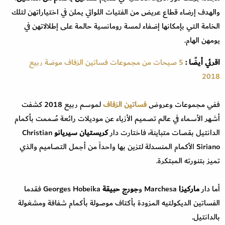
والهدف إرضاء قطاع عريض من الفتيات اللواتي يملن في اختياراتهن لتلك
الخامة التي بإمكانها إضفاء لمسة رومانسية حالمة على إطلالاتهن في
يومهن الهام.
اقرئي أيضًا :
5 صيحات من مجموعات فساتين الزفاف موضة ربيع
2018
ففي مجموعات وعروض
فساتين الزفاف
لموسم ربيع 2018 كشفت
أشهر الأسماء في عالم تصميم الأزياء عن موديلات رائعة صُممت بأكمام
الدانتيل بقصات متباينة، فاختارت دار
كريستيان سيريانو
Christian
Siriano الأكمام المنسدلة لتزين بها واحداً من أجمل التصاميم والذي
تميز بتنورته المبتكرة.
أما دار
ماركيزا
Marchesa و
جورج حبيقة
Georges Hobeika فقدما
الفساتين الديكولتيه المزودة بأكتاف موصولة بأكمام شفافة ومشغولة
بالدانتيل.