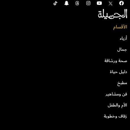
الأقسام
أزياء
جمال
صحة ورشاقة
دليل حياة
مطبخ
فن ومشاهير
الأم والطفل
زفاف وخطوبة