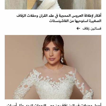
أفكار لإطلالة العروس المحجبة في عقد القران وحفلات الزفاف
الصغيرة استوحيها من الفاشينستات
فساتين زفاف
أجمل موديلات فساتين زفاف من وحي النجمات لتبدي مثل أميرات