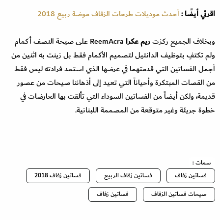
اقرئي أيضًا :
أحدث موديلات طرحات الزفاف موضة ربيع 2018
وبخلاف الجميع ركزت
ريم عكرا
ReemAcra على صيحة النصف أكمام
ولم تكتفِ بتوظيف الدانتيل لتصميم الأكمام فقط بل زينت به اثنين من
أجمل الفساتين التي قدمتهما في عرضها الذي استمد فرادته ليس فقط
من القصات المبتكرة وأحياناً التي تعيد إلى أذهاننا صيحات من عصور
قديمة، ولكن أيضاً من الفساتين السوداء التي تألقت بها العارضات في
خطوة جريئة وغير متوقعة من المصممة اللبنانية.
سمات :
فساتين زفاف
فساتين زفاف الربيع
فساتين زفاف 2018
صيحات فساتين الزفاف
فساتين زفاف