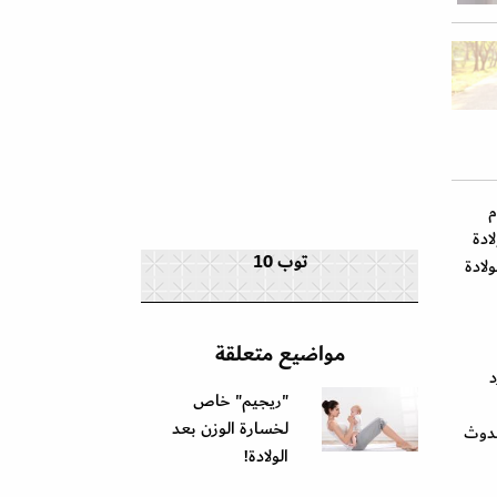
م
ادة
توب 10
لادة
مواضيع متعلقة
د
"ريجيم" خاص
لخسارة الوزن بعد
حدوث
الولادة!