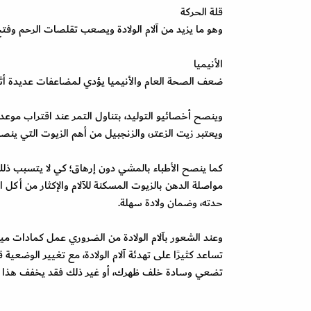
قلة الحركة
وهو ما يزيد من آلام الولادة ويصعب تقلصات الرحم وفتح
الأنيميا
ضعف الصحة العام والأنيميا يؤدي لمضاعفات عديدة أثناء 
وينصح أخصائيو التوليد، بتناول التمر عند اقتراب موعد 
ويعتبر زيت الزعتر، والزنجبيل من أهم الزيوت التي ينصح 
كما ينصح الأطباء بالمشي دون إرهاق؛ كي لا يتسبب ذلك 
مواصلة الدهن بالزيوت المسكنة للآلام والإكثار من أكل ال
حدته، وضمان ولادة سهلة.
وعند الشعور بآلام الولادة من الضروري عمل كمادات مي
تساعد كثيرًا على تهدئة آلام الولادة، مع تغيير الوضعي
تضعي وسادة خلف ظهرك، أو غير ذلك فقد يخفف هذا م