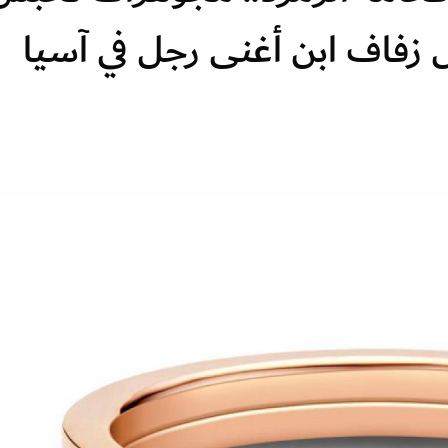
 زفاف ابن أغنى رجل في آسيا