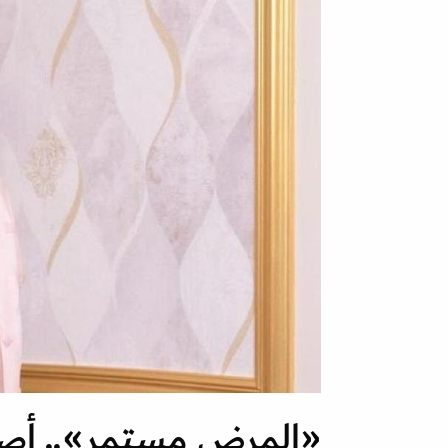
«المرض مستمر».. أصا