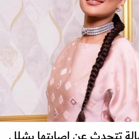
لة تتحدث عن إصابتها بشلل