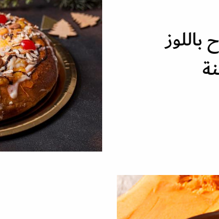
 باللوز
نة