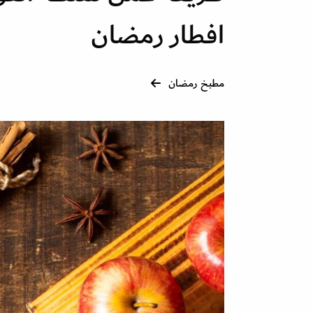
افطار رمضان
مطبخ رمضان