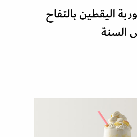
بة اليقطين بالتفاح
س السنة