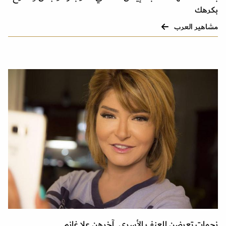
بكرهك
مشاهير العرب
نجمات تعرضن للعنف الأسري..آخرهن علا غانم