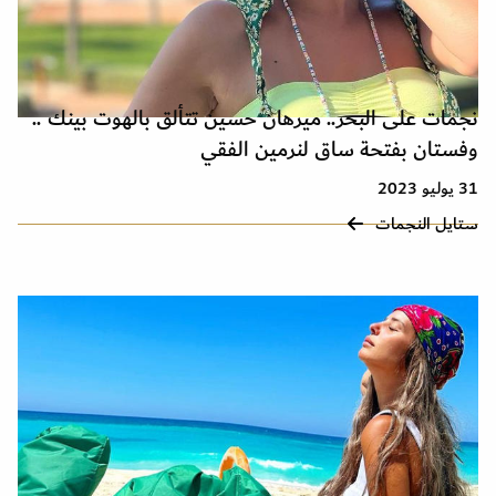
نجمات على البحر.. ميرهان حسين تتألق بالهوت بينك ..
وفستان بفتحة ساق لنرمين الفقي
31 يوليو 2023
ستايل النجمات