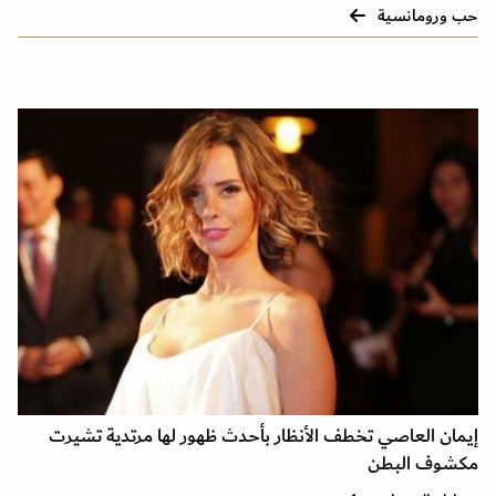
حب ورومانسية
إيمان العاصي تخطف الأنظار بأحدث ظهور لها مرتدية تشيرت
مكشوف البطن