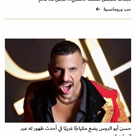
حب ورومانسية
حسن أبو الروس يضع مكياجًا غريبًا في أحدث ظهور له عبر