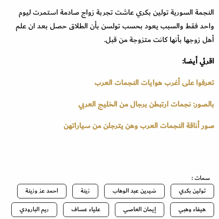
النجمة السورية تولين بكري عاشت تجربة زواج صادمة استمرت ليوم
واحد فقط والسبب يعود بحسب تولسن بأن الطلاق حصل بعد ان علم
أهل زوجها بأنها كانت متزوجة من قبل.
اقرئي أيضا:
تعرفوا على أغرب هوايات النجمات العرب
بالصور: نجمات ارتبطن برجال من الخليج العربي
صور أناقة النجمات العرب وهن يترجلن من سياراتهن
سمات :
تولين بكري
شيرين عبد الوهاب
زينة
احمد عز وزينة
هيفاء وهبي
إيمان العاصي
علياء عساف
ريم البارودي