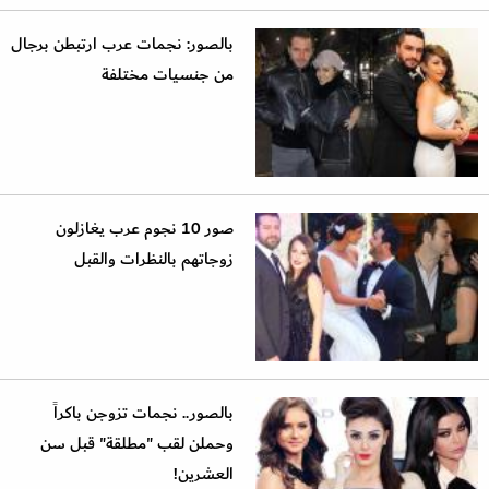
بالصور: نجمات عرب ارتبطن برجال
من جنسيات مختلفة
صور 10 نجوم عرب يغازلون
زوجاتهم بالنظرات والقبل
بالصور.. نجمات تزوجن باكراً
وحملن لقب "مطلقة" قبل سن
العشرين!