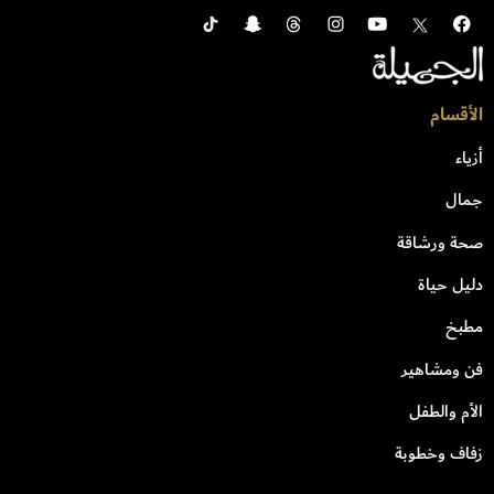
الأقسام
أزياء
جمال
صحة ورشاقة
دليل حياة
مطبخ
فن ومشاهير
الأم والطفل
زفاف وخطوبة