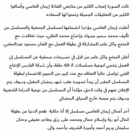
نالت الصورة إعجاب الكثير من متابعي الفنانة إيمان العاصي وأضافوا
الكثير من التعليقات الجميلة وتمنوا لها السعاده.
أعلنت إيمان العاصي مؤخرا انضمامها لمسلسل الجمعية والمسلسل من
تأليف محمد سمير مبروك وإخراج محمد النقلي، حيث تعاقدت مع
المنتج وائل عامر للمشاركة في بطولة العمل مع الفنان محمود عبدالمغني.
أعلن المنتج وائل عامر من قبل في تصريحات صحفية عن المسلسل إن
العمل ينتمي لنوعية مسلسلات الـ 60 حلقة، وأن شركة الفارس للإنتاج
الفني تواصل حالياً التعاقد مع عدد كبير من النجوم للانضمام لبطولة
المسلسل المقرر أن يبدأ تصويره عقب شهر رمضان المقبل، وسوف يتم
الإعلان عنهم في وقت لاحق، مؤكداً أن المسلسل من نوعية الدراما الشعبية
وسوف يتم عرضه خارج السباق الرمضاني
آخر أعمال إيمان العاصي مسلسل إلا أنا حكاية طعم الدنيا من بطولة
كمال أبو رية وإسلام جمال ومحمد على رزق وهاجر عفيفي وحنان
سليمان وريم أحمد وأميرة الشريف وأحمد والى.