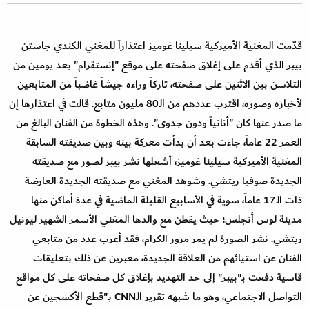
قدّمت المغنية الأميركية سيلينا غوميز اعتذاراً للمغني الكندي جاستن
بيبر الذي أقدم على إغلاق صفحته على موقع "إنستقرام" بعد يومين من
التلاسن بين الاثنين على صفحته، تاركاً وراءه جيشاً غاضباً من المتابعين
لأخباره وصوره، اقترب عددهم من الـ80 مليون متابع. قالت في اعتذارها إن
ما صدر عنها كان "أنانياً ودون جدوى". وهذه الخطوة من الفنان البالغ من
العمر 22 عاماً، جاءت بعد أن بدأت معركة بينه وبين صديقته السابقة
المغنية الأميركية سيلينا غوميز، أشعلها نشر بيبر لصور مع صديقته
الجديدة صوفيا ريتشي. وشوهد المغني مع صديقته الجديدة العارضة
ذات الـ17 عاماً، سوية في الأسابيع القليلة الماضية في عدة أماكن منها
مدينة لوس أنجلس؛ حيث يقطن مع والدها المغني الأسمر الشهير ليونيل
ريتشي. نشر الصورة لم يمر مرور الكرام، فقد أعرب عدد من متابعي
الفنان عن استيائهم من العلاقة الجديدة، معبرين عن ذلك بتعليقات
قاسية دفعت بـ"بيبر" إلى حد التهديد بإغلاق كل صفحاته على كل مواقع
التواصل الاجتماعي، وهو ما شبهه تقرير الـCNN بـ"قطع الأكسجين عن