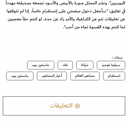
البيبريين". ونشر الممثل صورة بالأبيض والأسود تجمعه بصديقته مهدداً
في تعليق: "سأجعل دخول صفحتي على إنستقرام خاصاً، إذا لم تتوقفوا
عن تعليقات تنم عن الكراهية، والأمر زاد عن حده.. لو كنتم حقاً معجبين
لما كنتم بهذه القسوة تجاه من أحب".
سمات :
سيلينا غوميز
خيانة
غناء
جاستين بيبر
انستقرام
مشاهير العالم
أخبار المشاهير
جاستين بيبر
التعليقات