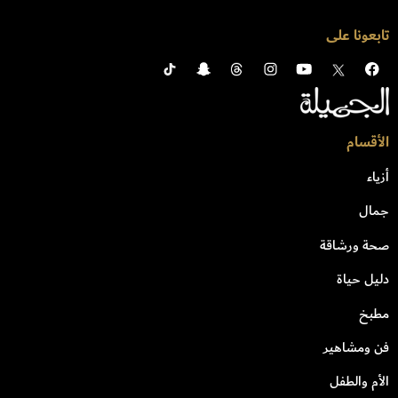
تابعونا على
الأقسام
أزياء
جمال
صحة ورشاقة
دليل حياة
مطبخ
فن ومشاهير
الأم والطفل