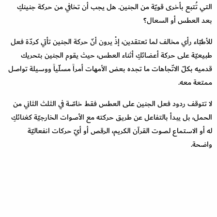
التي تُتبع بأخرى قويّة من الجنين. هل يجب أن تخافي من حركة جنينكِ
بعد العطس أو السعال؟
للأطبّاء رأي مخالف لما تعتقدين، إذْ يرون أنّ حركة الجنين تأتي كردّة فعل
طبيعيّة على حركة أعضائكِ أثناء العطس، حيث يقوم الجنين بتحريك
قدميه بكلّ الاتّجاهات ما تجده بعض الأمهات أمراً مسلّياً ووسيلة تواصل
ممتعة معه.
لا تتوقف ردود فعل الجنين على العطس فقط خاصّة في الثلث الثاني من
الحمل، بل يبدأ بالتفاعل عن طريق حركته مع الأصوات الخارجيّة كغنائكِ
له أو الاستماع لصوت القرآن الكريم، الرقص أو أيّ حركات انفعاليّة
واضحة.