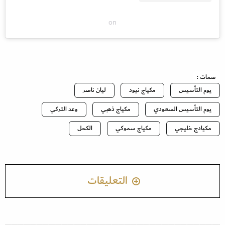
on
سمات :
يوم التأسيس
مكياج نيود
ليان ناصر
يوم التأسيس السعودي
مكياج ذهبي
وعد التركي
مكيادج خليجي
مكياج سموكي
الكحل
التعليقات