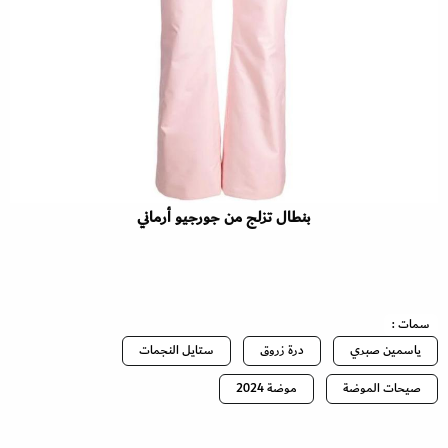
بنطال تزلج من جورجيو أرماني
سمات :
ياسمين صبري
درة زروق
ستايل النجمات
صيحات الموضة
موضة 2024