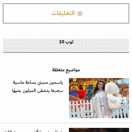
التعليقات
توب 10
مواضيع متعلقة
ياسمين صبري بساعة ماسية
سعرها يتخطى الميلون جنيهًا