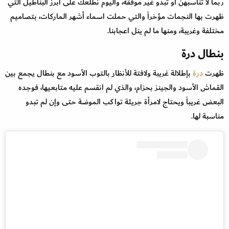
ربما لا تناسبهن أو تبدو غير موفقة، واليوم نطلعك على أبرز البناطيل التي
ظهرت بها النجمات مؤخراً والتي حملت اسماء أشهر الماركات، بتصاميم
مختلفة وغريبة، ومنها ما لم ينل اعجابنا.
بنطال درة
ظهرت
درة
بإطلالة غريبة ولافتة للأنظار بالتوب الأسود مع بنطال يجمع بين
القماش الأسود والجينز بحزام، والذي لم انقسم عليه متابعيها، فوجده
البعض غريباً ويحتاج لامرأة جريئة تواكب الموضة حتى وإن لم تبدو
مناسبة لها.