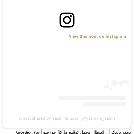
View this post on Instagram
A post shared by Yasmine Sabri (@yasmine_sabri)
يجدر بالذكر أن البنطال يحمل توقيع ماركة جورجيو أرماني Giorgio