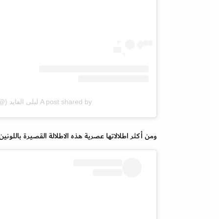
A post shared by ليلى الفايد (@lailaabdallah)
ومن أكثر اطلالاتها عصرية هذه الاطلالة القصيرة باللو