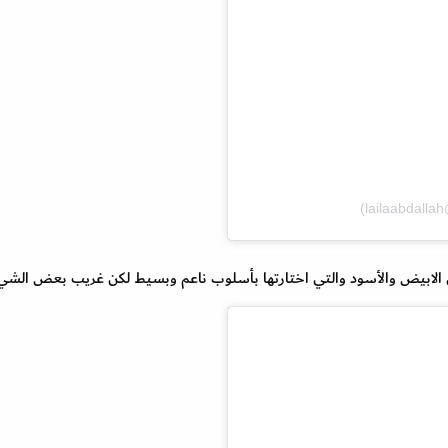
نين الابيض والأسود والتي اختارتها بأسلوب ناعم وبسيط لكن غريب بعض الشي