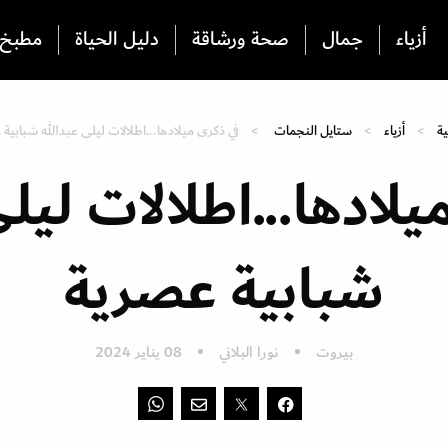
أزياء
جمال
صحة ورشاقة
دليل الحياة
مطبخ
ية
أزياء
ستايل النجمات
في ذكرى ميلادها...اطلالات ليلى عبدالله شبابية
لادها...اطلالات ليل
شبابية عصرية
بيروت
نورا البلاني
08 يناير 2024