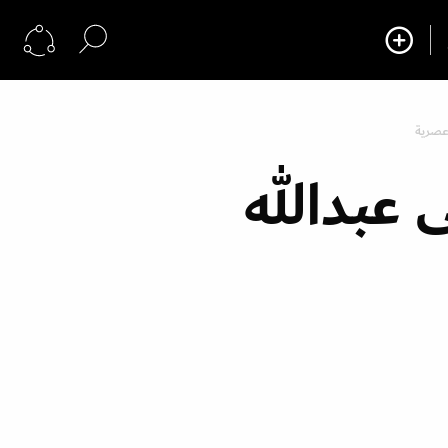
 عصرية
ى عبدالله