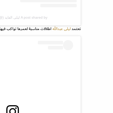
A post shared by ليلى الفايد (@lailaabdallah)
تعتمد
ليلى عبدالله
اطلالات مناسبة لعمرها تواكب فيه