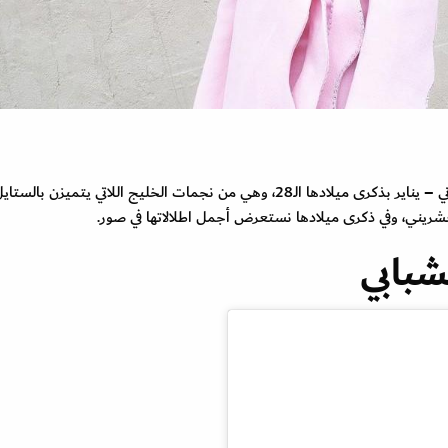
تحتفل النجمة الخليجية ليلى عبدالله اليوم 8 كانون الثاني – يناير بذكرى ميلادها الـ28، وهي من نجمات الخليج اللاتي يتميزن بالست
ريني، وفي ذكرى ميلادها نستعرض أجمل اطلالاتها في صور.
لشبابي