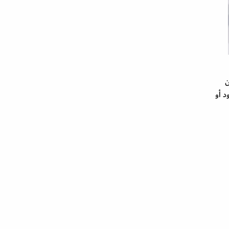
نين
 أو