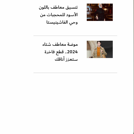
تنسيق معاطف باللون
الأسود للمحجبات من
وحي الفاشينيستا
موضة معاطف شتاء
2024.. قطع فاخرة
ستعزز أناقك