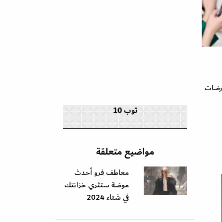
ارضات
توب 10
مواضيع متعلقة
معاطف فرو أحدث
موضة ستثري خزانتك
في شتاء 2024