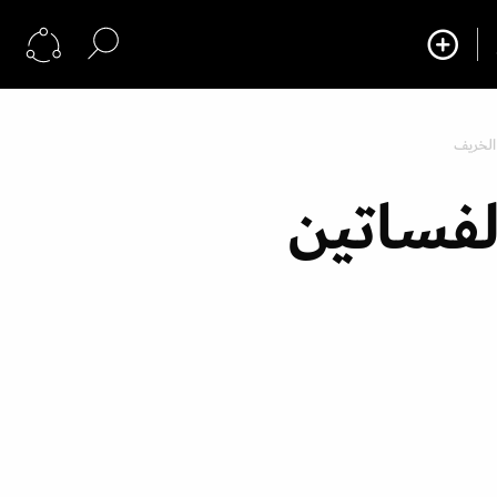
الخريف
لفساتين