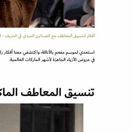
أفكار لتنسيق المعاطف مع الفساتين الميدي في الخريف - الصورة من cs/Spotlight
استعدي لموسم مفعم بالأناقة، واكتشفي معنا أفكار ر
في عروض الأزياء الجاهزة لأشهر الماركات العالمية.
تنسيق المعاطف الما