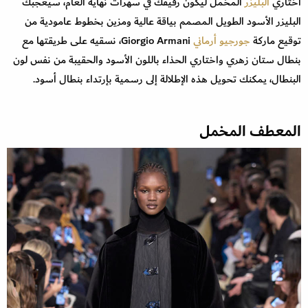
اختاري
البليزر
المخمل ليكون رفيقك في سهرات نهاية العام، سيعجبك
البليزر الأسود الطويل المصمم بياقة عالية ومزين بخطوط عامودية من
توقيع ماركة
جورجيو أرماني
Giorgio Armani، نسقيه على طريقتها مع
بنطال ستان زهري واختاري الحذاء باللون الأسود والحقيبة من نفس لون
البنطال، يمكنك تحويل هذه الإطلالة إلى رسمية بإرتداء بنطال أسود.
المعطف المخمل