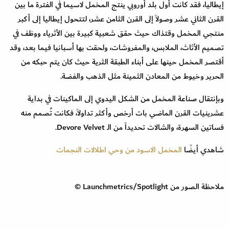
إيطاليا، فقد كانت أول بلد أوروبي ينتج المخمل لاسيما في الفترة ما بين
القرن الثاني عشر وصولاً إلى القرن الثامن عشر، لتتحول إيطاليا إلى أكبر
منتجي المخمل وقتذاك حيث حقق شعبية كبيرة بين الأثرياء ووظف في
تصميم الأثاث، الملابس، والمفروشات، ولحقت بها أسبانيا فيما بعد، وقد
أقتصر المخمل حينها على أبناء الطبقة الثرية حيث كان يتم حبكه من
الحرير وخيوط من المعادن الثمينة مثل الذهب والفضة.
وبإنتقال صناعة المخمل من الشكل اليدوي إلى الماكينات في بداية
عشرينيات القرن الماضي بات أرخص وأكثر تداولاً، فكانت تُصمم منه
فساتين السهرة، والشالات تحديداً من الـ Devore Velvet.
شاهدي أيضًا
المخمل الاسود من وحي اطلالات النجمات
ملاحظة الصور من Launchmetrics/Spotlight ©