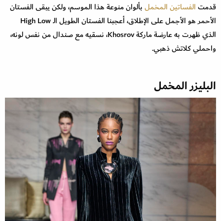
قدمت
الفساتين المخمل
بألوان منوعة هذا الموسم، ولكن يبقى الفستان
الأحمر هو الأجمل على الإطلاق، أعجبنا الفستان الطويل الـ High Low
الذي ظهرت به عارضة ماركة Khosrov، نسقيه مع صندال من نفس لونه،
واحملي كلاتش ذهبي.
البليزر المخمل