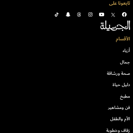
تابعونا على
الأقسام
أزياء
جمال
صحة ورشاقة
دليل حياة
مطبخ
فن ومشاهير
الأم والطفل
زفاف وخطوبة