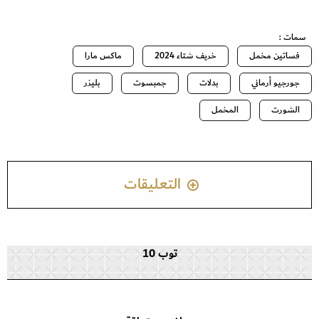
سمات :
فساتين مخمل
خريف شتاء 2024
ماكس مارا
جورجيو أرماني
بدلات
جمبسوت
بليزر
الشورت
المخمل
التعليقات
توب 10