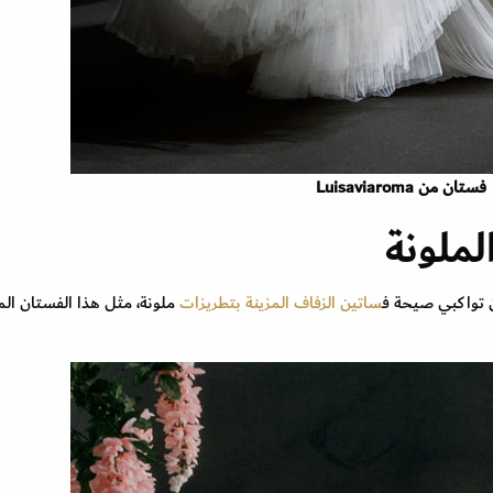
فستان من Luisaviaroma
لملونة
ن تواكبي صيحة ف
ساتين الزفاف المزينة بتطريزات
ملونة، مثل هذا الفستان ال