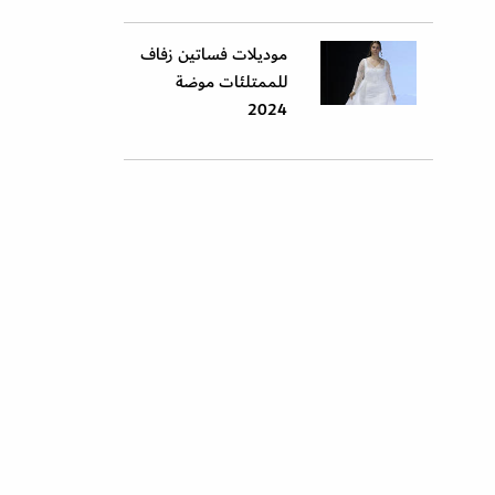
موديلات فساتين زفاف
للممتلئات موضة
2024