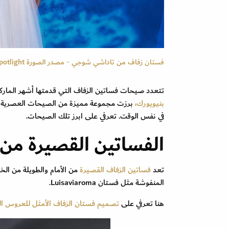
فستان زفاف من تاداشي شوجي - مصدر الصورة Launchmetrics/Spotlight ©
تتعدد صيحات فساتين الزفاف التي قدمتها أشهر الماركات لعام 2024، وفي عروض ازياء موسم الربيع و
بنيويورك،
برزت مجموعة مميزة من الصيحات العصرية 
في نفس الوقت. تعرفي على ابرز تلك الصيحات.
الفساتين القصيرة من 
تعد
فساتين الزفاف القصيرة
من الأمام والطويلة من الخ
المنفوشة مثل فستان Luisaviaroma.
هنا تعرفي على
تصميم فستان الزفاف الأمثل للعروس ا