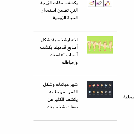
يكشف صفات الزوجة
التي تضمن استمرار
الحياة الزوجية
اختبارشخصية: شكل
أصابع قدميك يكشف
أسباب تعاستك
وإحباطك
شهر ميلادك وشكل
القمر المرتبط به
شجاعة
يكشف الكثير عن
صفات شخصيتك