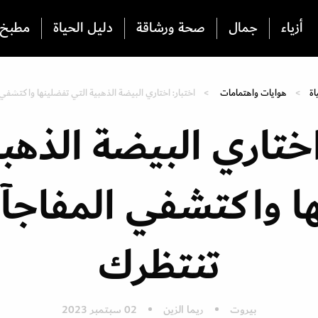
أزياء
جمال
صحة ورشاقة
دليل الحياة
مطبخ
اة
هوايات واهتمامات
اختبار: اختاري البيضة الذهبية التي تفضلينها واكتشفي
اختاري البيضة الذهب
ا واكتشفي المفاجآ
تنتظرك
بيروت
ريما الزين
02 سبتمبر 2023