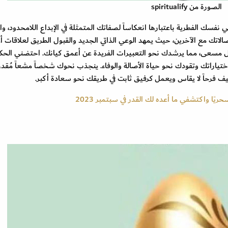
الصورة من spiritualify
نه يجب أن تحتضني نفسك الفطرية باعتبارها انعكاساً لصفاتك المتمثلة في الإبداع اللامحدود، 
صالاتك مع الآخرين، حيث يمهد الوعي الذاتي الجديد والقبول الطريق لعلاقات 
كل مسعى، مما يرشدك نحو التعبيرات الفريدة عن أعمق كيانك. احتضني الحك
اختياراتك وتقودك نحو حياة الأصالة والوفاء. ينجذب نحوك شخصاً مشعاً مُقدر 
 فرحاً لا يقاس ويعمل كرفيق ثابت في طريقك نحو سعادة أكبر.
يًا واكتشفي ما أعده لك القدر في سبتمبر 2023