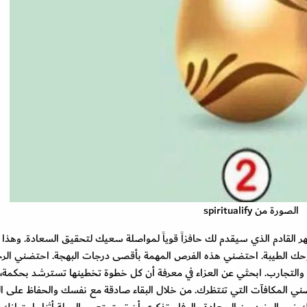
الصورة من spiritualify
وني مستعدة للشهر القادم الذي سيقدم لك حافزاً قوياً لمواصلة سعيك لتحقيق السعادة. وهذا
 روحك الطيبة. احتضني هذه الفرص المهمة بأقصى درجات البهجة. احتضني الرح
ات والتجارب. ابحثي عن العزاء في معرفة أن كل خطوة تخطينها تسترشد بحكمة، 
ي المكافآت التي تنتظرك. من خلال البقاء صادقة مع نفسك والحفاظ على ال
 نحو المزيد من السعادة والوفاء. تذكري أن تستمتعي بالرحلة أثناء اجتيازك