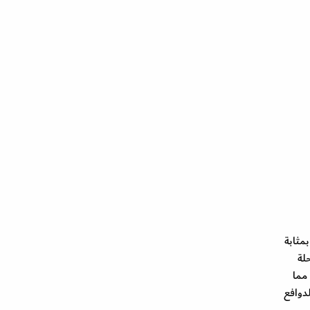
 بمثابة
لة
مما
دوافع