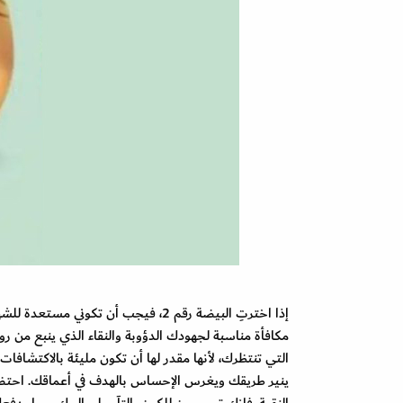
إذا اخترتِ البيضة رقم 2، فيجب أن تك
مكافأة مناسبة لجهودك الدؤوبة والنقاء الذي ينبع من
التي تنتظرك، لأنها مقدر لها أن تكون مليئة بالاكتشاف
ينير طريقك ويغرس الإحساس بالهدف في أعماقك. احتضن
النقية، فإنك تسمحين للكون بالتآمر لصالحك، مما يدفعك