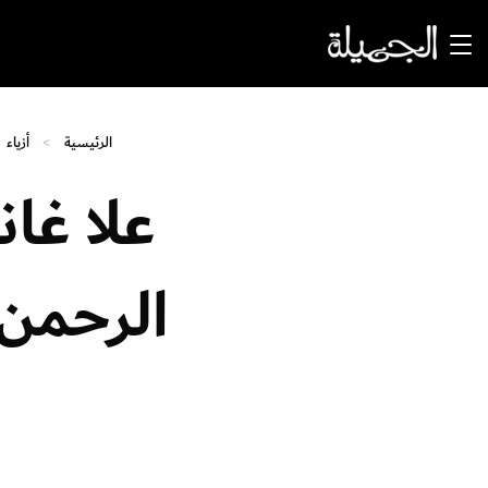
الرئيسية
أزياء
علا غا
الرحمن.