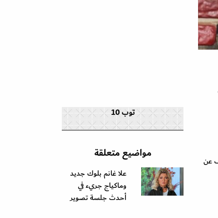
توب 10
مواضيع متعلقة
ف عن
علا غانم بلوك جديد
وماكياج جريء في
أحدث جلسة تصوير