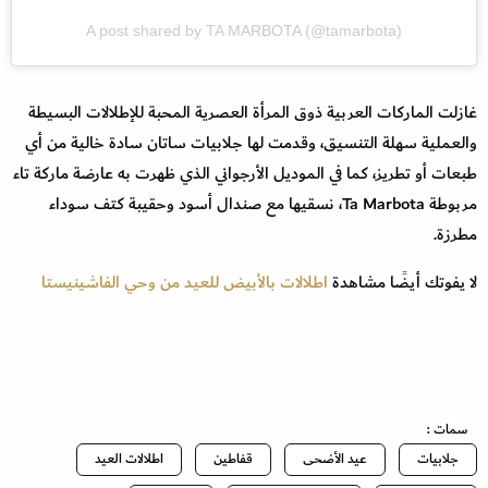
A post shared by TA MARBOTA (@tamarbota)
غازلت الماركات العربية ذوق المرأة العصرية المحبة للإطلالات البسيطة
والعملية سهلة التنسيق، وقدمت لها جلابيات ساتان سادة خالية من أي
طبعات أو تطريز، كما في الموديل الأرجواني الذي ظهرت به عارضة ماركة تاء
مربوطة Ta Marbota، نسقيها مع صندال أسود وحقيبة كتف سوداء
مطرزة.
لا يفوتك أيضًا مشاهدة
اطلالات بالأبيض للعيد من وحي الفاشينيستا
سمات :
جلابيات
عيد الأضحى
قفاطين
اطلالات العيد