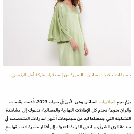
تنسيقات جلابيات ساتان - الصورة من إنستغرام ماركة أمل الرئيسي
بزغ نجم
الجلابيات
الساتان وهى الأبرز في صيف 2023، قُدمت بقصات
وألوان منوعة تخدم كل الإطلالات النهارية والمسائية، ندعوك إلى مشاهدة
التشكيلة التي جمعناها لكِ من مجموعات أشهر الماركات المتخصصة في
صناعة الزي الشرقي، وتابعي القراءة للتعرف إلى أفكار مميزة لتنسيقها مع