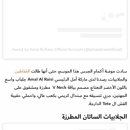
A post shared by Amal Al Raisi Official Account (@amalalraisiofficial)
سادت موضة أكمام الجرس هذا الموسم، حتى أنها طالت
القفاطين
والجلابيات، رصدنا لدى ماركة أمل الرئيسي Amal Al Raisi جلباب واسع
باللون الأخضر النعناع، مصمم بياقة V Neck مطرزة ومشقوق على
الجهتين، جربي تنسيقه مع صندال كريمي بكعب عالي، واحملي حقيبة
القش ال Tote الدارجة.
الجلابيات الساتان المطرزة