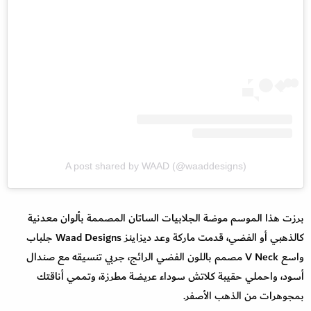
A post shared by WAAD (@waaddesigns)
برزت هذا الموسم موضة الجلابيات الساتان المصممة بألوان معدنية
كالذهبي أو الفضي، قدمت ماركة وعد ديزاينز Waad Designs جلباب
واسع V Neck مصمم باللون الفضي الرائج، جربي تنسيقه مع صندال
أسود، واحملي حقيبة كلاتش سوداء عريضة مطرزة، وتممي أناقتك
بمجوهرات من الذهب الأصفر.