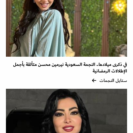
في ذكرى ميلادها.. النجمة السعودية نيرمين محسن متألقة بأجمل
الإطلالات الرمضانية
ستايل النجمات