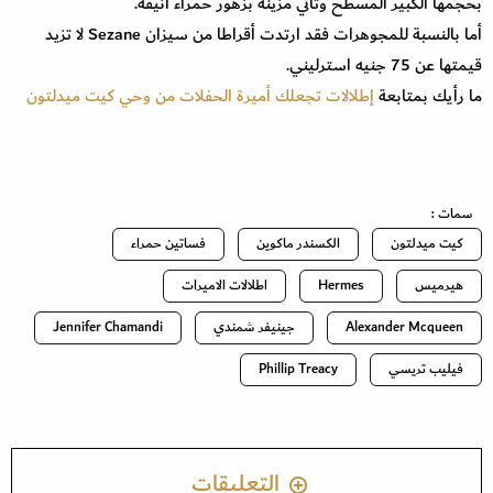
بحجمها الكبير المسطح وتأتي مزينة بزهور حمراء أنيقة.
أما بالنسبة للمجوهرات فقد ارتدت أقراطا من سيزان Sezane لا تزيد
قيمتها عن 75 جنيه استرليني.
ما رأيك بمتابعة
إطلالات تجعلك أميرة الحفلات من وحي كيت ميدلتون
سمات :
كيت ميدلتون
الكسندر ماكوين
فساتين حمراء
هيرميس
Hermes
اطلالات الاميرات
Alexander Mcqueen
جينيفر شمندي
Jennifer Chamandi
فيليب تريسي
Phillip Treacy
التعليقات