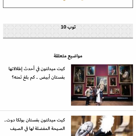
توب 10
مواضيع متعلقة
كيت ميدلتون في أحدث إطلالاتها
بفستان أبيض .. كم بلغ ثمنه؟
كيت ميدلتون بفستان بولكا دوت..
الصيحة المفضلة لها في الصيف