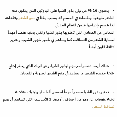
• يحتوي 16 % من وزن بذور الشيا على البروتين الذي يتكون منه
الشعر طبيعياً، ونقصانه في الجسم قد يسبب بطئاً في
نمو الشعر
وفقدانه،
لذا ينصح بإدراجها ضمن النظام الغذائي.
النحاس من المعادن التي تحتويها بذور الشيا والذي يعتبر عنصراً مهماً
لحماية الشعر من التساقط، كما يساهم في تأخير ظهور الشيب وتعزيز
كثافة اللون أيضاً.
• هناك أيضا عنصر آخر مهم لبذور الشيا، وهو الزنك الذي يحفز إنتاج
خلايا جديدة للشعر، ما يساعد في منح الشعر الحيوية واللمعان.
• تعتبر بذور الشيا مصدراً مهماً لحمض ألفا - لينولينيك Alpha-
Linolenic Acid، وهو من أحماض أوميغا 3 الأساسية التي تساهم في عدم
تساقط الشعر
.