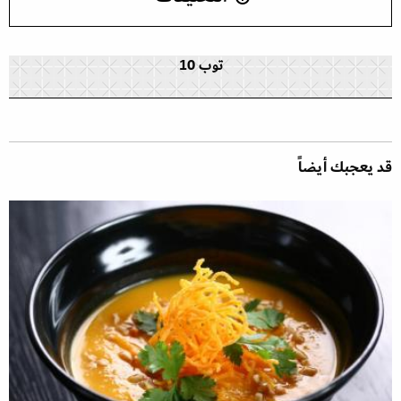
توب 10
قد يعجبك أيضاً