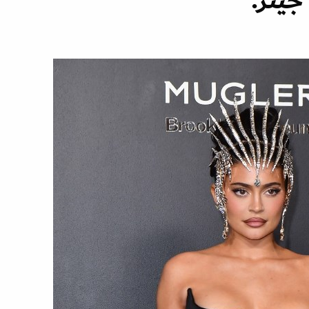
جينر: