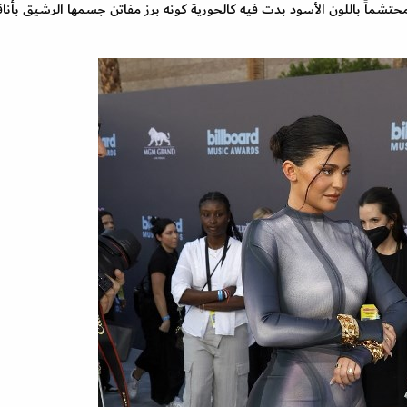
 محتشماً باللون الأسود بدت فيه كالحورية كونه برز مفاتن جسمها الرشيق بأناق