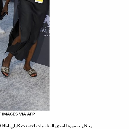
FRAZER HARRISON / GETTY IMAGES NORTH AMERICA / GETTY IMAGES VIA AFP
وخلال حضورها احدى المناسبات اعتمدت كايلي اطلالة ب