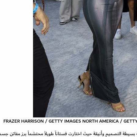
سيطة التصميم وأنيقة حيث اختارت فستاناً طويلاً محتشماً برز مفاتن جسمه