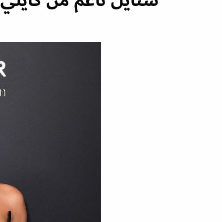
ستايل ناعم من كايلي 