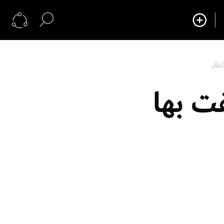
نظار
ت بها