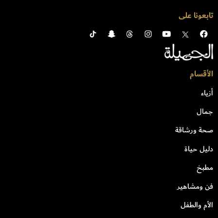
تابعونا على
الأقسام
أزياء
جمال
صحة ورشاقة
دليل حياة
مطبخ
فن ومشاهير
الأم والطفل