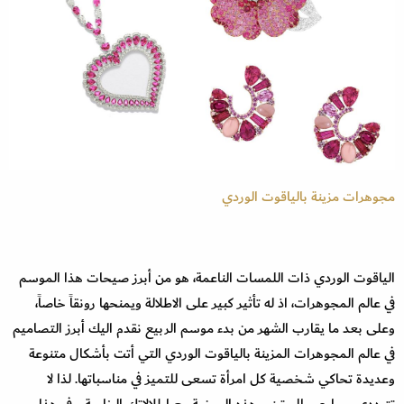
مجوهرات مزينة بالياقوت الوردي
الياقوت الوردي ذات اللمسات الناعمة، هو من أبرز صيحات هذا الموسم
في عالم المجوهرات، اذ له تأثير كبير على الاطلالة ويمنحها رونقاً خاصاً،
وعلى بعد ما يقارب الشهر من بدء موسم الربيع نقدم اليك أبرز التصاميم
في عالم المجوهرات المزينة بالياقوت الوردي التي أتت بأشكال متنوعة
وعديدة تحاكي شخصية كل امرأة تسعى للتميز في مناسباتها. لذا لا
تترددي وسارعي الى تبني هذه الموضة مع اطلالاتك الخاصة. وفي هذا