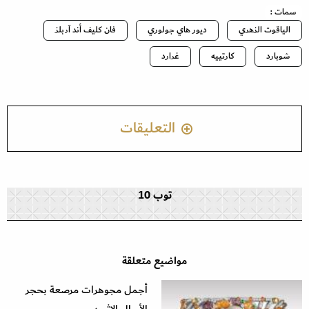
سمات :
الياقوت الزهري
ديور هاي جولوري
فان كليف أند آربلز
شوبارد
كارتييه
غرارد
التعليقات
توب 10
مواضيع متعلقة
أجمل مجوهرات مرصعة بحجر