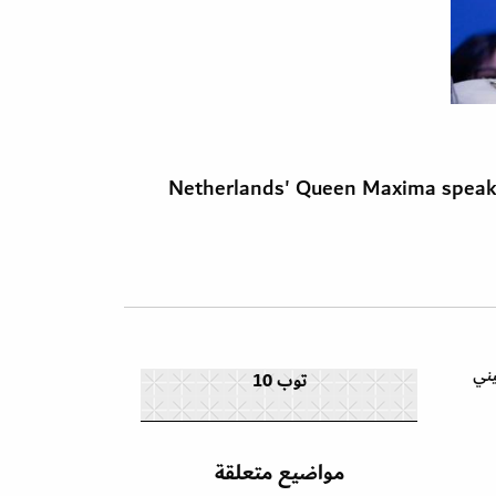
Netherlands' Queen Maxima speaks
Max قيمتها 439 جنيه استرليني
توب 10
مواضيع متعلقة