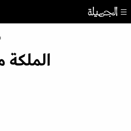
ا
الملكة م