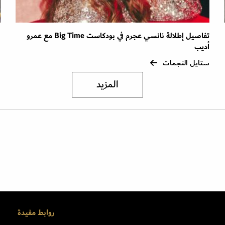
تفاصيل إطلالة نانسي عجرم في بودكاست Big Time مع عمرو
ص
أديب
ا
ستايل النجمات
س
المزيد
روابط مفيدة