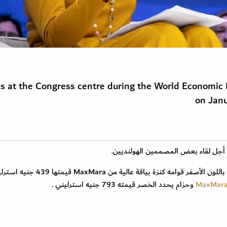
 at the Congress centre during the World Economic
on Janu
 أجل لقاء بعض المصممين الهولنديين.
حيث ارتدت الملكة الأنيقة البالغة من العمر 51 عاما زيا باللون الأصفر قوامه كنزة بياقة عالية من Mara
وحزام يحدد الخصر قيمته 793 جنيه استرليني .