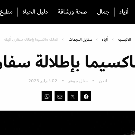
أزياء
جمال
صحة ورشاقة
دليل الحياة
مطبخ
الرئيسية
أزياء
ستايل النجمات
الملكة ماكسيما بإطلالة سفاري أنيقة
اكسيما بإطلالة سفار
لندن
منال جوهر
02 فبراير 2023