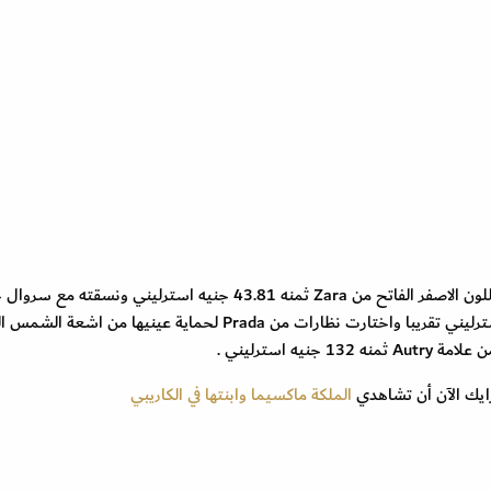
أما الأميرة أماليا فقد ارتدت قميصًا واسعًا من الكتان باللون الاصفر الفاتح من Zara ثمنه 43.81 جنيه استرليني ونسقته 
باللون الابيض من Zara ايضا يبلغ ثمنه 40.57 جنيه استرليني تقريبا واختارت نظارات من Prada لحماية عينيها من 
 رايك الآن أن تشاهدي
الملكة ماكسيما وابنتها في الكاريبي