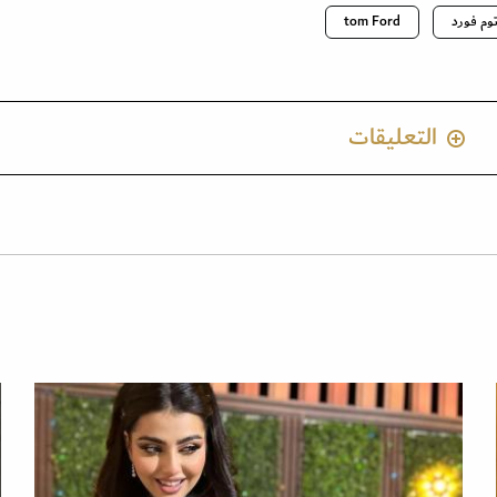
وم فورد
tom Ford
التعليقات