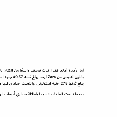
يبلغ ثمنها 278 جنيه استرليني. وانتعلت حذاء رياضيا من علامة Autry ثمنه 132 جنيه استرليني .
بعدما تابعتِ الملكة ماكسيما باطلالة سفاري أنيقة، ما