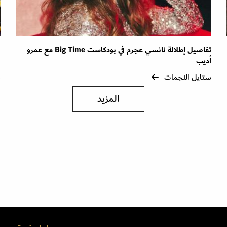
تفاصيل إطلالة نانسي عجرم في بودكاست Big Time مع عمرو
ص
أديب
ا
ستايل النجمات
س
المزيد