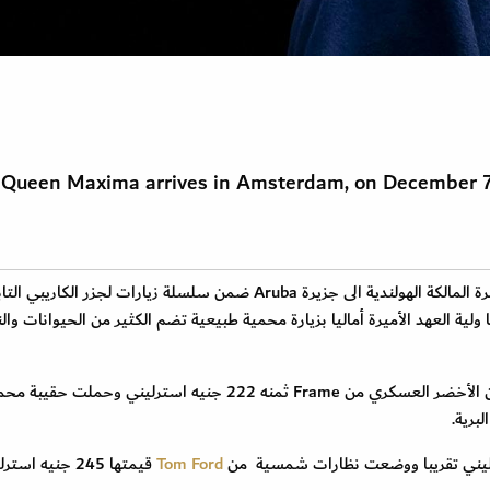
 Queen Maxima arrives in Amsterdam, on December 7
خلال اليوم الثاني من الزيارة الرسمية التي تقوم بها الأسرة المالكة الهولندية الى جزيرة Aruba ضمن سلسلة زيارات لجزر الكاريب
 ولية العهد الأميرة أماليا بزيارة محمية طبيعية تضم الكثير من الحيوانات والن
ولهذه المناسبة ارتدت الملكة ماكسيما جمبسوت باللون الأخضر العسكري من Frame ثمنه 222 جنيه استرليني وحملت ح
Tom Ford
قيمتها 245 جنيه استرليني .