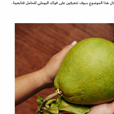
 خلال هذا الموضوع سوف تتعرفين على فوائد البوملي للحامل فتابعينا .