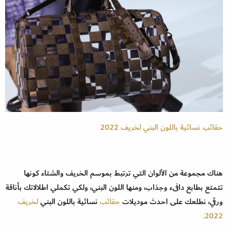
حقائب نسائية باللون البني ‬لخريف 2022
هناك مجموعة من الألوان التي ترتبط بموسم الخريف والشتاء كونها
تتمتع بطابع دافىء وجذاب، ومنها اللون البني، ولكي تكملي اطلالاتك بأناقة
ورقي، نطلعك على احدث موديلات
حقائب
نسائية باللون البني
‬لخريف
2022.