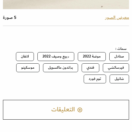
معرض الصور
5 صورة
سمات :
صنادل
موضة 2022
ربيع وصيف 2022
لانفان
فيرساتشي
فندي
براندون ماكسويل
موسكينو
شانيل
توم فورد
التعليقات