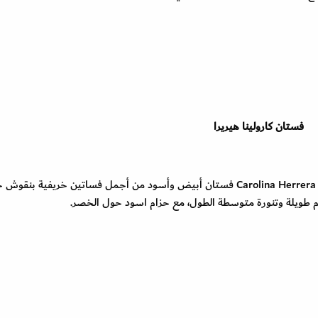
فستان كارولينا هيريرا
في مجموعة ريزورت 2022، قدمت ماركة كارولينا هيريرا Carolina Herrera فستان أبيض وأسود من أجمل فساتين خريفية بنق
 طويلة وتنورة متوسطة الطول، مع حزام اسود حول الخصر.