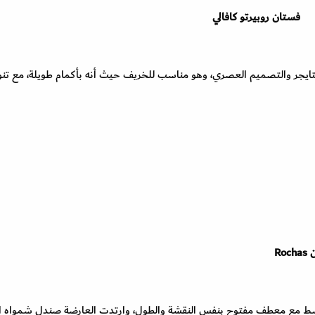
فستان روبيرتو كافالي
روبيرتو كافالي Roberto Cavalli بنقشة التايجر والتصميم العصري، وهو مناسب للخريف حيث أنه بأكمام طويلة، مع تن
سيط بطول متوسط مع معطف مفتوح بنفس النقشة والطول، وارتدت العارضة صندل شمواه 