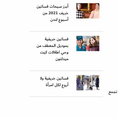
أبرز صيحات فساتين
خريف 2021 من
أسبوع لندن
فساتين خريفية
بموديل المعطف من
وحي اطلالات كيت
ميدلتون
فساتين خريفية ولا
أروع لكل امرأة
شي التي تجمع