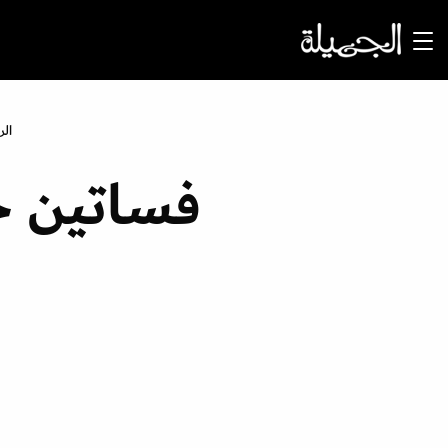
الر
فساتين خ