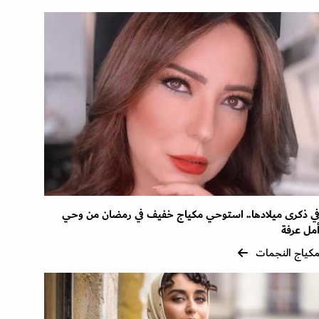
ي ذكرى ميلادها.. استوحي مكياج خفيف في رمضان من وحي
مل عرفة
كياج النجمات