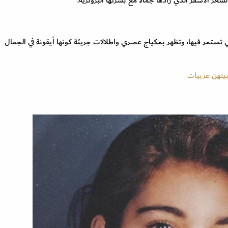
ر الأشقر الذي زادها جمالاً مع بشرتها البرونزية.
 تستمر فيها، وتظهر بمكياج عصري واطلالات جريئة كونها أيقونة في الجمال
ينهن عربيات