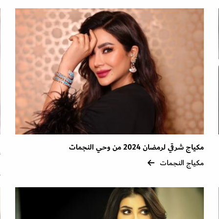
مكياج شرقي لرمضان 2024 من وحي النجمات
ف
أ
مكياج النجمات
م