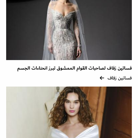
فساتين زفاف لصاحبات القوام الممشوق تبرز انحناءات الجسم
فساتين زفاف