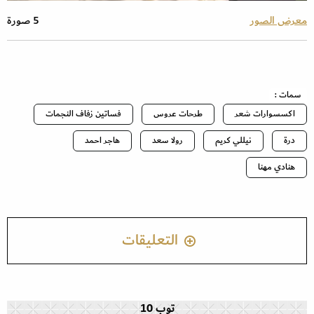
معرض الصور
5 صورة
سمات :
اكسسوارات شعر
طرحات عروس
فساتين زفاف النجمات
درة
نيللي كريم
رولا سعد
هاجر احمد
هنادي مهنا
التعليقات
توب 10