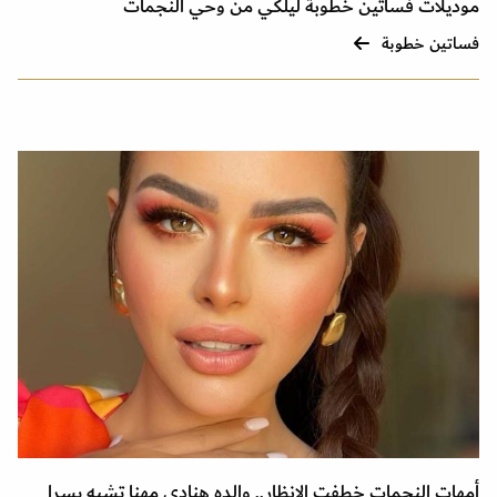
موديلات فساتين خطوبة ليلكي من وحي النجمات
فساتين خطوبة
أمهات النجمات خطفت الانظار.. والده هنادي مهنا تشبه يسرا