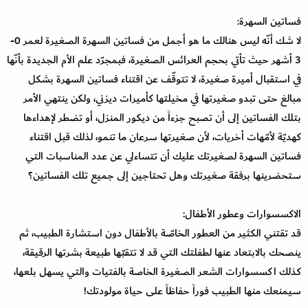
فساتين السهرة:
لا شك أنّه ليس هنالك ما هو أجمل من فساتين السهرة الصغيرة لعمر 0-
3 أشهر حيث تأتي بحجم العرائس الصغيرة، فبمجرّد علم الأم الجديدة بأنّها
في استقبال أميرة صغيرة، لا تتوقّف عن اقتناء فساتين السهرة بشكل
مبالغ حتى تبدو صغيرتها في مخيلتها كأميرات ديزني، ولكن ينتهي الأمر
بتلك الفساتين إلى أن تصبح جزءاً من ديكور المنزل، أو تضطر لإهداءها
كهديّة لأمّهات أخريات، لأن صغيرتها سرعان ما تنمو، لذلك قبل اقتناء
فساتين السهرة لصغيرتك عليك أن تتساءلي عن عدد المناسبات التي
ستحضرينها برفقة صغيرتك وهل تحتاجين إلى جميع تلك الفساتين؟
الاكسسوارات وعطور الأطفال:
قد تقتني الكثير من العطور الخاصّة بالأطفال دون استشارة الطبيب، ثم
ينصحك بالابتعاد عنها لطفلتك التي قد لا تتقبّها طبيعة بشرتها الرقيقة،
كذلك اكسسوارات الشعر الصغيرة الخاصة بالفتيات والتي يسهل بلعها،
سيمنعك منها الطبيب فوراً حفاظاً على حياة مولودتك!