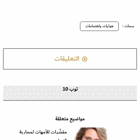
سمات :
هوايات واهتمامات
التعليقات
توب 10
مواضيع متعلقة
مقشّرات للأمهات لمحاربة