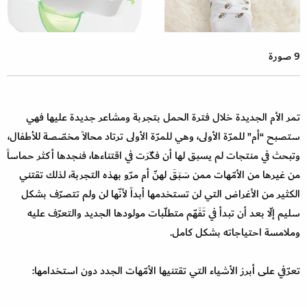
9 صورة
تمر الأم الجديدة خلال فترة الحمل بتجربة ومشاعر جديدة عليها فهي
ستصبح “أم” للمرّة الأولى، وهي للمرّة الأولى ترتاد محالاً مخصّصة للأطفال،
وتبحث في منتجات لم يسبق لها أن فكّرَت في اقتناءها، فنجدها أكثر حماساً
من غيرها من الأمّهات ممن سَبَقَ لهنّ أم مرّو بهذه التجربة، لذلك تقتني
الكثير من الأغراض التي لن تستخدمها أبداً لأنّها لن ولم تتصرّف بشكل
سليم إلّا بعد أن تبدأ في تَفَهّم متطلّبات مولودها الجديد والتعرّف عليه
وملامسة احتياجاته بشكل كامل.
تعرّفي على أبرز الأشياء التي تقتنيها الأمّهات الجدد دون استخدامها: