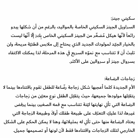
سكيني جينز:
السراويل الجينز السكيني الخاصة بالمواليد، بالرغم من أن شكلها يبدو
رائعاً لأنّها هيكل مُصَغّر من الجينز السكيني الخاص بِك; إلّا أنّها ليست
بالخيار الجيّد لمولودك الجديد الذي يحتاج إلى ملابس قطنيّة مريحة، ولن
تلبث أن لا تتناسب مع نموّه السريع في هذه المرحلة، لذا يمكنك الاكتفاء
بسروال جينز أو سروالين على الأكثر.
زجاجات الرضاعة:
الأم الجديدة كلما أعجبها شكل زجاجة رضّاعة للطفل تقوم باقتناءها بينما لا
يتقبّلها مولودها جميعها، حيث يتقبّل الطفل نوع معيّن من زجاجات
الرضاعة التي تأتي نهايتها ليّنة تتناسب مع فمه الصغير، بينما يرفض
غيرها، لذا عليكِ التعرّف على طبيعة طفلك أولاً، وطبيعة الزجاجة التي
يعتاد الرضاعة منها حتى تأتي له بمثيلاتها، وهنا لا يمكن الحكم على الشكل
الخارجي لتلك الزجاجات واقتناءها فقط لأن لونها أو تصميمها جميل.