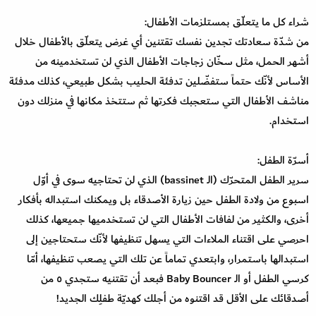
شراء كل ما يتعلّق بمستلزمات الأطفال:
من شدّة سعادتك تجدين نفسك تقتنين أي غرض يتعلّق بالأطفال خلال
أشهر الحمل، مثل سخّان زجاجات الأطفال الذي لن تستخدمينه من
الأساس لأنّك حتماً ستفضّلين تدفئة الحليب بشكل طبيعي، كذلك مدفئة
مناشف الأطفال التي ستعجبك فكرتها ثم ستتخذ مكانها في منزلك دون
استخدام.
أسرّة الطفل:
سرير الطفل المتحرّك (الـ bassinet) الذي لن تحتاجيه سوى في أوّل
اسبوع من ولادة الطفل حين زيارة الأصدقاء بل ويمكنك استبداله بأفكار
أخرى، والكثير من لفافات الأطفال التي لن تستخدميها جميعها، كذلك
احرصي على اقتناء الملاءات التي يسهل تنظيفها لأنّك ستحتاجين إلى
استبدالها باستمرار، وابتعدي تماماً عن تلك التي يصعب تنظيفها، أمّا
كرسي الطفل أو الـ Baby Bouncer فبعد أن تقتنيه ستجدي ٥ من
أصدقائك على الأقل قد اقتنوه من أجلك كهديّة طفلِك الجديد!