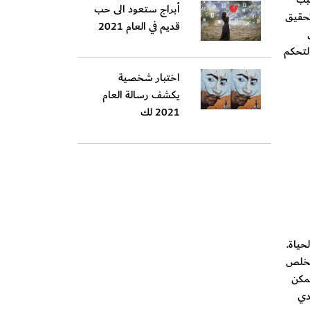
أبراج ستعود الى حب
تحقيق
قديم في العام 2021
لتحكم
اختبار شخصية
يكشف رسالة العام
2021 لك
حياة.
لتخلص
يمكن
دي