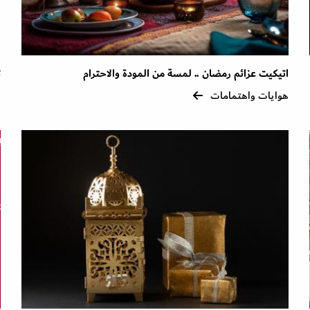
اتيكيت عزائم رمضان .. لمسة من المودة والاحترام
ت
هوايات واهتمامات
ه