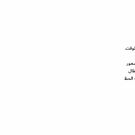
لوقت.
شعور
طال
عويضه في العام 2021 من اجل جلب الحظ