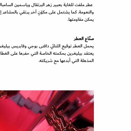
عطر ملفت للغاية بعبير زهر البرتقال وياسمين السامباك
والنعومة. كما يشتمل على مكوّنٍ آخر يرتقي بالمشاعر إلى 
يمكن مقاومتها.
صنّاع العطر
يحمل العطر توقيع الثنائي دافنى بوجي وفابريس بيليغرين 
يعتقد بيليغرين بحكمته الخاصة التي حفرها على الغطاء ال
المذهلة التي أبدعها مع شريكته.