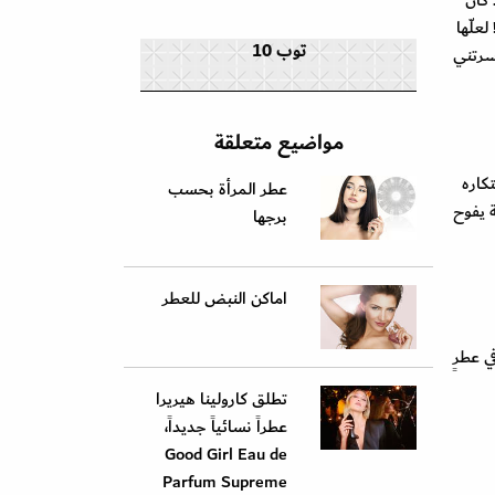
 كان
علّها
توب 10
سرتني
مواضيع متعلقة
كاره
عطر المرأة بحسب
ة يفوح
برجها
اماكن النبض للعطر
ي عطرٍ
تطلق كارولينا هيريرا
عطراً نسائياً جديداً،
Good Girl Eau de
Parfum Supreme