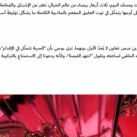
 ومسك الروم، ثلاث أزهار بيضاء من عالم الخيال، تعبّر عن الإشراق والفخامة
أوجها يتمثّل في توت العليق المفعم بالجاذبية الكامنة؛ ما يشكّل توليفةً آسرة
ضمن تعاون لا يُعدّ الأول بينهما. ترى بوجي بأن "الحرية تتمثّل في الإقدام"، 
خلفي لساعته، وتقول "انتهز الفرصة"، وكأنه يدعونا إلى الاستمتاع بالتركيبة