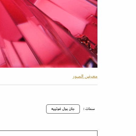
معرض الصور
سمات :
جان بول غوتييه