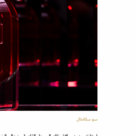
سو سكاندال