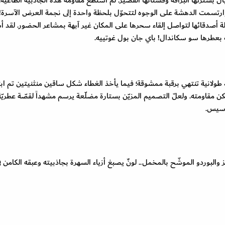
يال بسترتها البراقة وفستانها القصير. لم أستطع مقاومة هذه الجاذبية الطاغية.
وارتسمت الدهشة على الوجوه لتتحوّل بلحظة واحدة إلى نجمة العرض الآسرة! ل
ة أصدقائها لتواصل إلقاء سحرها على المكان غير آبهة بمشاعر الحضور. لقد أ
ف بعطرها سو سكاندال! باي جان بول غوتييه.
طولانية تنتهي برقبة ممشوقة؛ فيما يأخذ الغطاء شكل ساقين منثنيتين تم ابت
يمكن مقاومته. ولعلّ التصميم المزيّن بستارة مضلّعة يرسم مشهداً لقصّة عطريّ
اسيس.
كّز والبوردو الموشّح بالمخمل.. لونٌ يصبغ أزياء السهرة بجاذبيته وعبقه الكامن ف