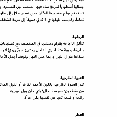
اجتازتني دون مبالاةٍ.. تلك الحسناء القادمة من عالم الخ
جمالها أسطورياً لدرجةٍ ساد فيها الصمت بين الحشود، 
تستمتع بوقع حضورها الفتّان وهي تسير بدلال إلى طاول
تماماً، وغرست طيفها في ذاكرتي عميقاً إلى درجة الشغ
الزجاجة
تتألق الزجاجة بقوام مستدير في المنتصف مع تضليعاتٍ 
بطريقة يدوية متقنة. وفي الداخل يختبئ عبيرٌ ورديٌّ لا 
شذاها طوال الليل وربما حتى النهار وتوقظ أجمل الأح
العبوة الخارجية
تبرز العبوة الخارجية باللون الأحمر الفاخر أو التوتي المر
من مقطعين: سو سكاندال! باي جان بول غوتييه.
رائحةٌ واضحةٌ تعبّر عن نفسها بكل جرأة.
العطر