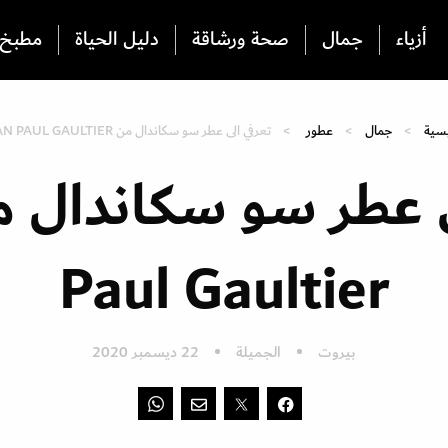
أزياء
جمال
صحة ورشاقة
دليل الحياة
مطبخ
يسية
جمال
عطور
تعرفي الى عطر سو سكاندال من JEAN PAUL GAULTIER
Paul Gaultier
بيروت
الجميلة
22 ديسمبر 2020