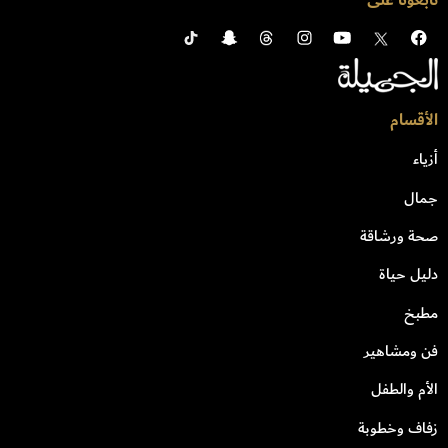
تابعونا على
الأقسام
أزياء
جمال
صحة ورشاقة
دليل حياة
مطبخ
فن ومشاهير
الأم والطفل
زفاف وخطوبة