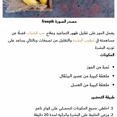
مصدر الصورة freepik
يعمل الموز على تقليل ظهور التجاعيد وعلاج
حب الشباب
فضلًا عن
مساهمته في
ترطيب البشرة
والتقليل من تصبغات وبالتالي يساعد على
توريد البشرة
المكونات
ثمرة من الموز
ملعقة كبيرة من عصير البرتقال
ملعقة كبيرة من العسل
طريقة التحضير
اخلطي جميع المكونات لتحصلي على قوام ناعم
وزعي الخليط على البشرة واتركيه لمدة 20 دقيقة