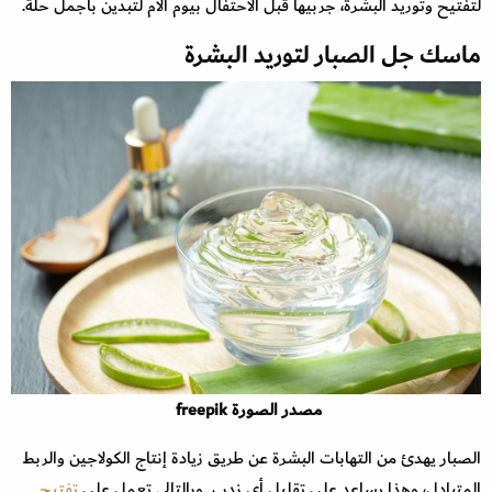
لتفتيح وتوريد البشرة، جربيها قبل الاحتفال بيوم الام لتبدين بأجمل حلّة.
ماسك جل الصبار لتوريد البشرة
مصدر الصورة freepik
الصبار يهدئ من التهابات البشرة عن طريق زيادة إنتاج الكولاجين والربط
المتبادل، وهذا يساعد على تقليل أي ندب وبالتالي تعمل على
تفتيح