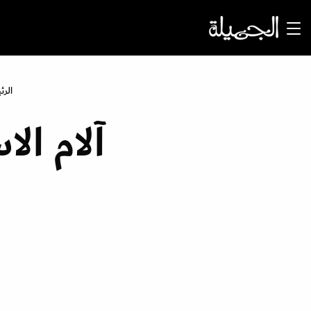
الرئ
آلام ال