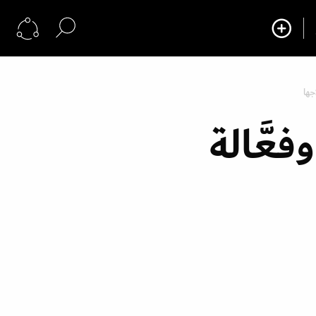
جها
عَّالة