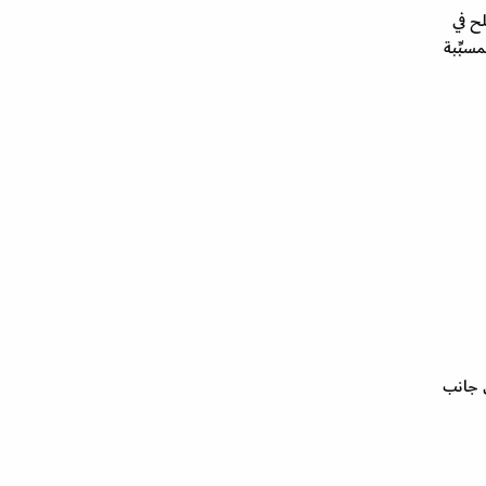
ح في
بِّبة
ى جانب