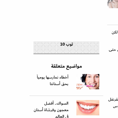
لكن
توب 10
ل حتى
مواضيع متعلقة
أخطاء نمارسها يومياً
بحق أسناننا
قرنفل
السواك.. أفضل
وس
معجون وفرشاة أسنان
في العالم