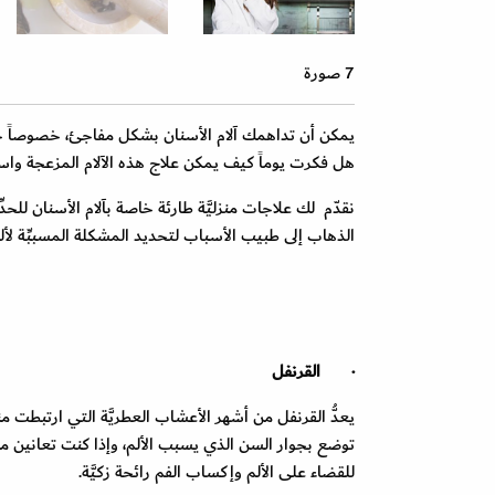
7 صورة
يمكن أن تداهمك آلام الأسنان بشكل مفاجئ، خصوصاً خلال ا
هل فكرت يوماً كيف يمكن علاج هذه الآلام المزعجة وا
نقدّم لك علاجات منزليَّة طارئة خاصة بآلام الأسنان للح
الذهاب إلى طبيب الأسباب لتحديد المشكلة المسببِّة لألم
·
القرنفل
يعدُّ القرنفل من أشهر الأعشاب العطريَّة التي ارتبطت
توضع بجوار السن الذي يسبب الألم، وإذا كنت تعاني
للقضاء على الألم وإكساب الفم رائحة زكيَّة.