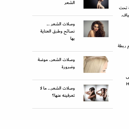
الشعر
ة تحت
مزج الألياف.
وصلات الشعر ...
نصائح وطرق العناية
بها
م ربطة
وصلات الشعر.. موضة
وضرورة
ى
بي Hair U Wear
وصلات الشعر... ما لا
تعرفينه عنها؟