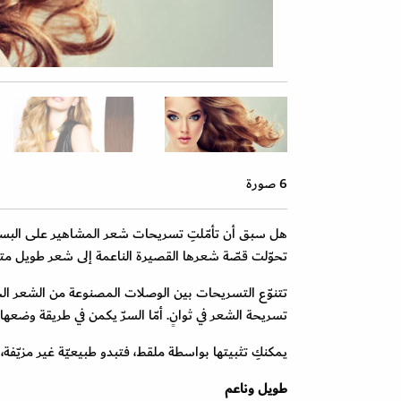
6 صورة
هل سبق أن تأمّلتِ تسريحات شعر المشاهير على البسا
تحوّلت قصّة شعرها القصيرة الناعمة إلى شعر طويل م
تتنوّع التسريحات بين الوصلات المصنوعة من الشعر الح
تسريحة الشعر في ثوانٍ. أمّا السرّ يكمن في طريقة وضعها.
يمكنكِ تثبيتها بواسطة ملقط، فتبدو طبيعيّة غير مزيّف
طويل وناعم