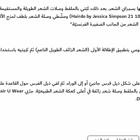
بسبراي الشعر. بعد ذلك، ثبّتي بالملقط وصلات الشعر الطويلة والمستقيم
تاج الرأس (جرّبي Hairdo by Jessica Simpson 21 100% Fine Human Hair Extensions) ومشّطي وصلة الشعر بلطف ل
الشعر من الجانب الضفيرة الفرنسيّة."
مي بتطبيق الإطلالة الأولى (الشعر الزائف الطويل الناعم) ثمّ ثبّيتيه باستخدا
على شكل ذيل فرس جانبيّ أو إلى الوراء. ثمّ لفي ذيل الفرس حول القاعدة عل
شكل كعكة وثبّتيها ببعض الدبابيس الشعر. أخيراً، ثبّتي بالملقط وصلة شعر زائفة في أعلى كعكة الشعر الطبيعيّة. جرّ
D