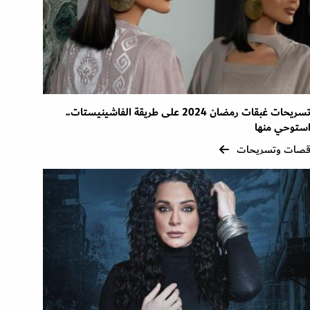
تسريحات غبقات رمضان 2024 على طريقة الفاشينيستات..
ستوحي منها
صات وتسريحات