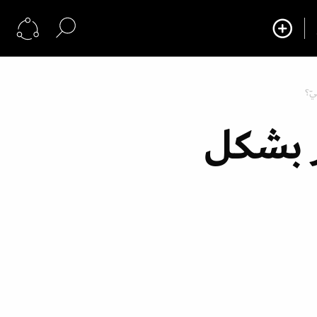
ّ؟
 بشكل