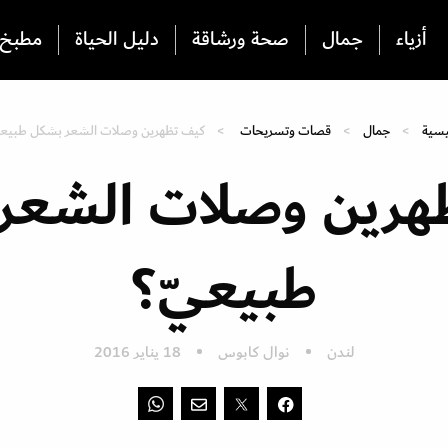
أزياء
جمال
صحة ورشاقة
دليل الحياة
مطبخ
يسية
جمال
قصات وتسريحات
كيف تظهرين وصلات الشعر بشكل طبيعي
هرين وصلات الشعر
طبيعيّ؟
لندن
نوال كابوس
18 يناير 2016