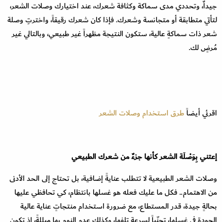
جيداٌ، وتحددي مدى سماكة وكثافة شعرك، عند اختيارك وصلات الشعر،
لتأتي متطابقة أو متجانسة وشعرك. فإذا كان شعرك رقيقاً، واخترتِ وصلة
شعر ذات سماكةٍ عالية، ستكون النتيجة مظهراً غير طبيعي، وبالتالي غير
مُرضٍ لك.
اقرئي أيضاً
طرق استخدام وصلات الشعر
إعتني بِوَصْلَة الشعر كأنها جزءٌ من شعرك الطبيعي
وصلات الشعر الطبيعية لا تتطلب عنايةً إضافية، بل تحتاج إلى الحد الأدنى
من الاهتمام.. فكل ما عليك فعله هو غسلها بانتظام، كي تحافظي عليها
بحالةٍ جيدة، قدر المستطاع، مع ضرورة استخدام منتجاتٍ عناية عالية
الجودة في غسلها، تجنّباً لسرعة تلفها، وكذلك عدم النوم بها مبللةً، إذ تكون