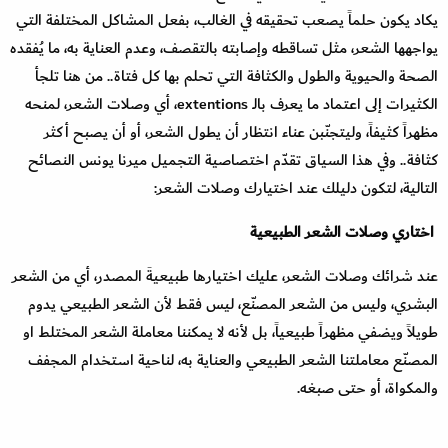
يكاد يكون حلماً يصعب تحقيقه في الغالب، بفعل المشاكل المختلفة التي
يواجهها الشعر، مثل تساقطه وإصابته بالتقصف، وعدم العناية به، ما يُفقده
الصحة والحيوية والطول والكثافة التي تحلم بها كل فتاة.. من هنا تلجأ
الكثيرات إلى اعتماد ما يعرف بالـ ‏extentions، أي وصلات الشعر، لمنحه
مظهراً كثيفاً، وليتجنّبن عناء انتظار أن يطول الشعر، أو أن يصبح أكثر
كثافة.. وفي هذا السياق تقدّم اختصاصية التجميل ميرنا يونس النصائح
التالية، لتكون دليلك عند اختيارك وصلات الشعر:
اختاري وصلات الشعر الطبيعية
عند شرائك وصلات الشعر، عليك اختيارها طبيعيةَ المصدر، أي من الشعر
البشري، وليس من الشعر المصنّع، ليس فقط لأن الشعر الطبيعي يدوم
طويلاً ويضفي مظهراً طبيعياً، بل لأنه لا يمكننا معاملة الشعر المختلط او
المصنّع معاملتنا الشعر الطبيعي والعناية به، لناحية استخدام المجفف
والمكواة، أو حتى صبغه.