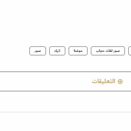
صور لفات حجاب
موضة
ازياء
صور
التعليقات