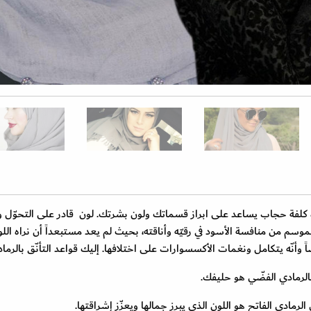
ره كلفة حجاب يساعد على ابراز قسماتك ولون بشرتك. لون قادر على التحوّل وا
موسم من منافسة الأسود في رقيّه وأناقته، بحيث لم يعد مستبعداً أن نراه الل
وأنّه يتكامل ونغمات الأكسسوارات على اختلافها. إليك قواعد التأنّق بالرماد
الرمادي الفضّي هو حليفك.
رمادي الفاتح هو اللون الذي يبرز جمالها ويعزّز إشراقتها.