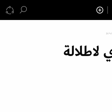
يديو
 لاطلالة