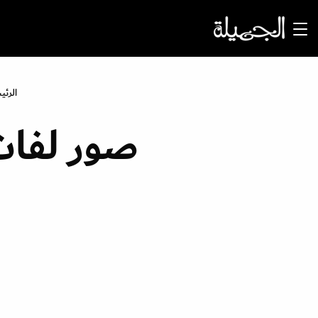
الرئي
صور لفات 