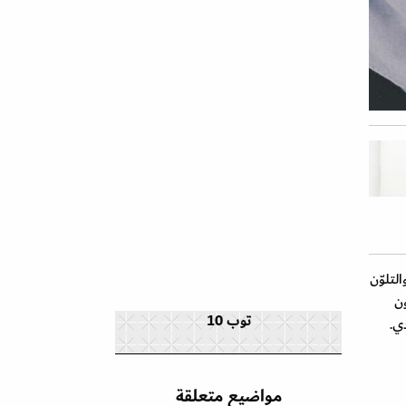
لتلوّن
ون
توب 10
ي.
مواضيع متعلقة