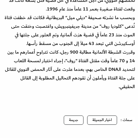
لحمضهم النووي، من أجل المساعدة في حل قضية قتل بشعة كانت قد
وقعت لفتاة صغيرة بعمر 11 عاماً منذ عام 1996.
وبحسب ما نشرته صحيفة "ديلي ميل" البريطانية، فكانت قد خطفت فتاة
تُدعى "كلوديا روف" من مدينة جريفينبرويش، واغتصبت وخنقت حتى
الموت منذ 23 عاماً في قضية هزت ألمانيا، وتم العثور على جثتها في
أوسكيرشن التي تبعد 43 ميلاً إلى الجنوب من مسقط رأسها.
وقررت الشرطة الألمانية مطالبة 900 رجل، كانت تتراوح أعمارهم ما بين
14 و 70 عاماً وقت مقتل الفتاة "روف"، إجراء اختبار لمسحة اللعاب
لتحديد الـDNA الخاص بهم، بعدما عثرت على آثار الحمض النووي للقاتل
على جثة الفتاة ويأملون أن تقودهم التحاليل المطلوبة إلى القاتل
الحقيقي.
سمات :
اخبار الجميلة
جريمة