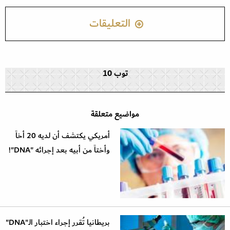
التعليقات
توب 10
مواضيع متعلقة
أمريكي يكتشف أن لديه 20 أخاً
وأختاً من أبيه بعد إجرائه "DNA"!
بريطانيا تُقرر إجراء اختبار الـ"DNA"