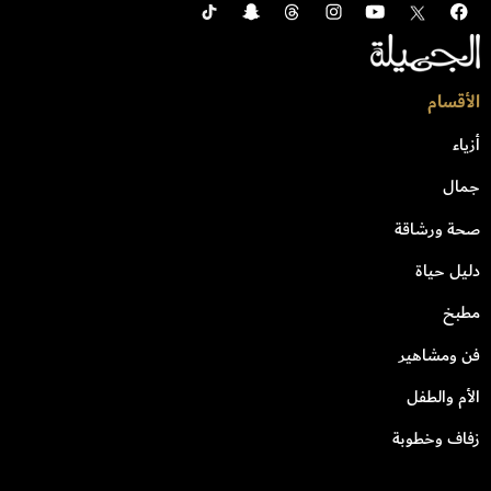
الأقسام
أزياء
جمال
صحة ورشاقة
دليل حياة
مطبخ
فن ومشاهير
الأم والطفل
زفاف وخطوبة